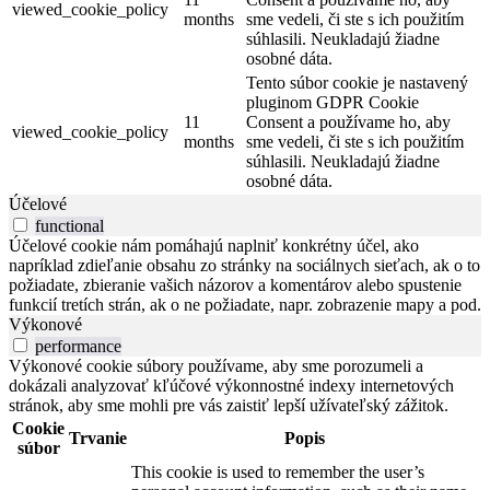
viewed_cookie_policy
months
sme vedeli, či ste s ich použitím
súhlasili. Neukladajú žiadne
osobné dáta.
Tento súbor cookie je nastavený
pluginom GDPR Cookie
11
Consent a používame ho, aby
viewed_cookie_policy
months
sme vedeli, či ste s ich použitím
súhlasili. Neukladajú žiadne
osobné dáta.
Účelové
functional
Účelové cookie nám pomáhajú naplniť konkrétny účel, ako
napríklad zdieľanie obsahu zo stránky na sociálnych sieťach, ak o to
požiadate, zbieranie vašich názorov a komentárov alebo spustenie
funkcií tretích strán, ak o ne požiadate, napr. zobrazenie mapy a pod.
Výkonové
performance
Výkonové cookie súbory používame, aby sme porozumeli a
dokázali analyzovať kľúčové výkonnostné indexy internetových
stránok, aby sme mohli pre vás zaistiť lepší užívateľský zážitok.
Cookie
Trvanie
Popis
súbor
This cookie is used to remember the user’s