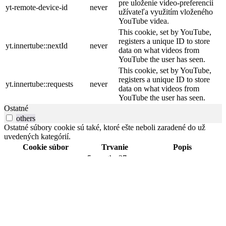
pre uloženie video-preferencií
yt-remote-device-id
never
užívateľa využitím vloženého
YouTube videa.
This cookie, set by YouTube,
registers a unique ID to store
yt.innertube::nextId
never
data on what videos from
YouTube the user has seen.
This cookie, set by YouTube,
registers a unique ID to store
yt.innertube::requests
never
data on what videos from
YouTube the user has seen.
Ostatné
others
Ostatné súbory cookie sú také, ktoré ešte neboli zaradené do už
uvedených kategórií.
Cookie súbor
Trvanie
Popis
5 months 27
DEVICE_INFO
No description
days
Description
E
session
unavailable.
isReturningVisitor649
session
No description
LD
past
No description
localTimeZone
session
No description