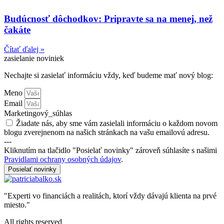
Budúcnosť dôchodkov: Pripravte sa na menej, než
čakáte
Čítať ďalej »
zasielanie noviniek
Nechajte si zasielať informáciu vždy, keď budeme mať nový blog:
Meno
Email
Marketingový_súhlas
Žiadate nás, aby sme vám zasielali informáciu o každom novom
blogu zverejnenom na našich stránkach na vašu emailovú adresu.
---
Kliknutím na tlačidlo "Posielať novinky" zároveň súhlasíte s našimi
Pravidlami ochrany osobných údajov
.
Posielať novinky
"Experti vo financiách a realitách, ktorí vždy dávajú klienta na prvé
miesto."
All rights reserved