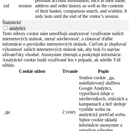
personal account information, such as their name,
xid
session
address and order history as well as the contents
of their basket, comparison search, and wishlist. It
only lasts until the end of the visitor’s session.
Štatistické
analytics
Tieto súbory cookie nám umožňujú analyzovať využívanie našich
internetových stránok, merať návštevnosť, a získavať ďalšie
informácie o prevázdke internetových stránok. Cieľom je zlepšovať
výkonnosť našich internetových stránok tak, aby boli čo najviac
užívateľsky vhodné. Anonymne zbierajú a poskytujú informácie.
Analytické cookie budú využívané len v prípade, ak udelíte Váš
súhlas.
Cookie súbor
Trvanie
Popis
Soubor cookie _ga,
nainštalovaný službou
Google Analytics,
vypočítavá údaje o
návštevníkoch, reláciách a
kampaniach a tiež sleduje
využitie webu na
_ga
2 years
analytický prehľad webu.
Spbor cookie ukladá
informácie anonymne a
priraďuje náhodne