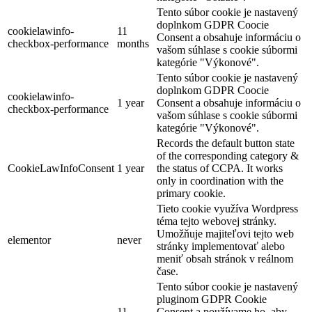
Tento súbor cookie je nastavený
doplnkom GDPR Coocie
cookielawinfo-
11
Consent a obsahuje informáciu o
checkbox-performance
months
vašom súhlase s cookie súbormi
kategórie "Výkonové".
Tento súbor cookie je nastavený
doplnkom GDPR Coocie
cookielawinfo-
1 year
Consent a obsahuje informáciu o
checkbox-performance
vašom súhlase s cookie súbormi
kategórie "Výkonové".
Records the default button state
of the corresponding category &
CookieLawInfoConsent
1 year
the status of CCPA. It works
only in coordination with the
primary cookie.
Tieto cookie využíva Wordpress
téma tejto webovej stránky.
Umožňuje majiteľovi tejto web
elementor
never
stránky implementovať alebo
meniť obsah stránok v reálnom
čase.
Tento súbor cookie je nastavený
pluginom GDPR Cookie
11
Consent a používame ho, aby