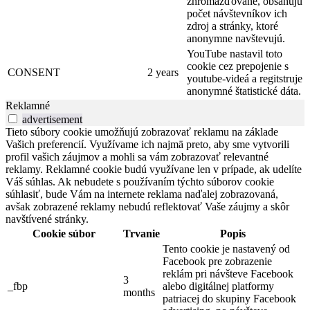
zhromažďované, obsahujú
počet návštevníkov ich
zdroj a stránky, ktoré
anonymne navštevujú.
YouTube nastavil toto
cookie cez prepojenie s
CONSENT
2 years
youtube-videá a regitstruje
anonymné štatistické dáta.
Reklamné
advertisement
Tieto súbory cookie umožňujú zobrazovať reklamu na základe
Vašich preferencií. Využívame ich najmä preto, aby sme vytvorili
profil vašich záujmov a mohli sa vám zobrazovať relevantné
reklamy. Reklamné cookie budú využívane len v prípade, ak udelíte
Váš súhlas. Ak nebudete s používaním týchto súborov cookie
súhlasiť, bude Vám na internete reklama naďalej zobrazovaná,
avšak zobrazené reklamy nebudú reflektovať Vaše záujmy a skôr
navštívené stránky.
Cookie súbor
Trvanie
Popis
Tento cookie je nastavený od
Facebook pre zobrazenie
reklám pri návšteve Facebook
3
_fbp
alebo digitálnej platformy
months
patriacej do skupiny Facebook