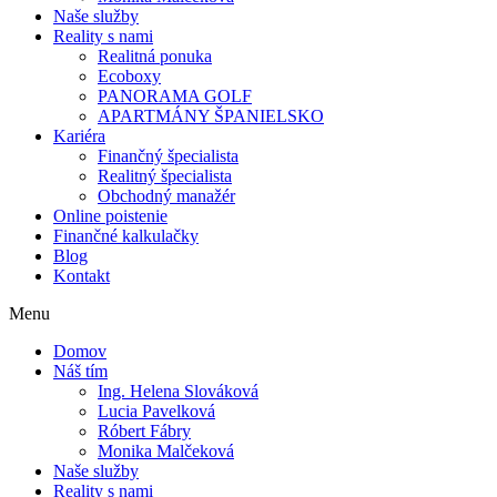
Naše služby
Reality s nami
Realitná ponuka
Ecoboxy
PANORAMA GOLF
APARTMÁNY ŠPANIELSKO
Kariéra
Finančný špecialista
Realitný špecialista
Obchodný manažér
Online poistenie
Finančné kalkulačky
Blog
Kontakt
Menu
Domov
Náš tím
Ing. Helena Slováková
Lucia Pavelková
Róbert Fábry
Monika Malčeková
Naše služby
Reality s nami