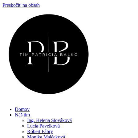
Preskočiť na obsah
Domov
Náš tím
Ing. Helena Slováková
Lucia Pavelková
Róbert Fábry
Monika Malčeková