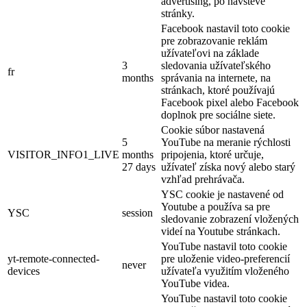
advertising, po návšteve
stránky.
Facebook nastavil toto cookie
pre zobrazovanie reklám
užívateľovi na základe
3
sledovania užívateľského
fr
months
správania na internete, na
stránkach, ktoré používajú
Facebook pixel alebo Facebook
doplnok pre sociálne siete.
Cookie súbor nastavená
5
YouTube na meranie rýchlosti
VISITOR_INFO1_LIVE
months
pripojenia, ktoré určuje,
27 days
užívateľ získa nový alebo starý
vzhľad prehrávača.
YSC cookie je nastavené od
Youtube a používa sa pre
YSC
session
sledovanie zobrazení vložených
videí na Youtube stránkach.
YouTube nastavil toto cookie
yt-remote-connected-
pre uloženie video-preferencií
never
devices
užívateľa využitím vloženého
YouTube videa.
YouTube nastavil toto cookie