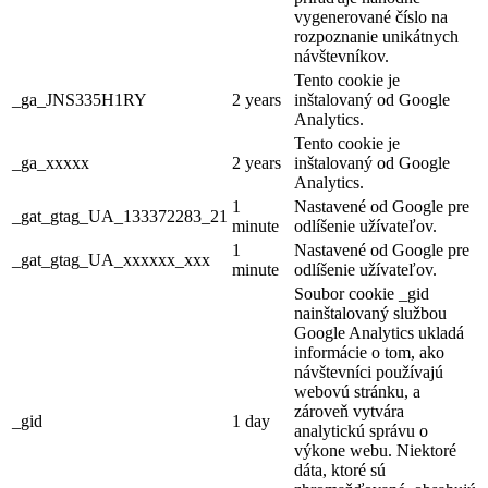
vygenerované číslo na
rozpoznanie unikátnych
návštevníkov.
Tento cookie je
_ga_JNS335H1RY
2 years
inštalovaný od Google
Analytics.
Tento cookie je
_ga_xxxxx
2 years
inštalovaný od Google
Analytics.
1
Nastavené od Google pre
_gat_gtag_UA_133372283_21
minute
odlíšenie užívateľov.
1
Nastavené od Google pre
_gat_gtag_UA_xxxxxx_xxx
minute
odlíšenie užívateľov.
Soubor cookie _gid
nainštalovaný službou
Google Analytics ukladá
informácie o tom, ako
návštevníci používajú
webovú stránku, a
zároveň vytvára
_gid
1 day
analytickú správu o
výkone webu. Niektoré
dáta, ktoré sú