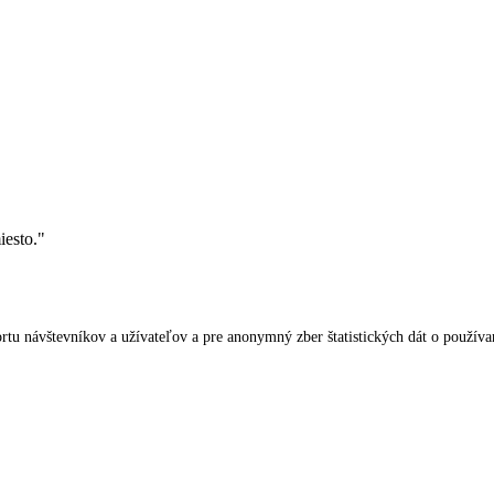
iesto."
tu návštevníkov a užívateľov a pre anonymný zber štatistických dát o používan