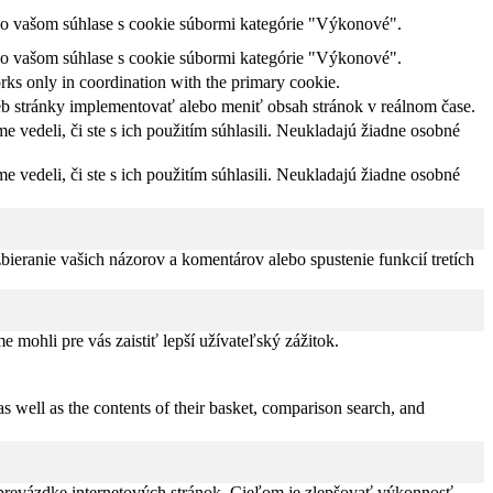
o vašom súhlase s cookie súbormi kategórie "Výkonové".
o vašom súhlase s cookie súbormi kategórie "Výkonové".
rks only in coordination with the primary cookie.
eb stránky implementovať alebo meniť obsah stránok v reálnom čase.
edeli, či ste s ich použitím súhlasili. Neukladajú žiadne osobné
edeli, či ste s ich použitím súhlasili. Neukladajú žiadne osobné
ieranie vašich názorov a komentárov alebo spustenie funkcií tretích
ohli pre vás zaistiť lepší užívateľský zážitok.
s well as the contents of their basket, comparison search, and
 prevázdke internetových stránok. Cieľom je zlepšovať výkonnosť