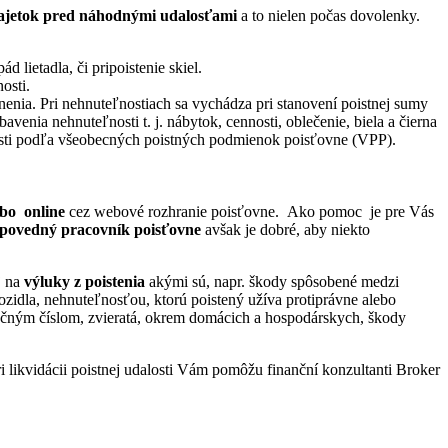
 majetok pred náhodnými udalosťami
a to nielen počas dovolenky.
d lietadla, či pripoistenie skiel.
osti.
nenia. Pri nehnuteľnostiach sa vychádza pri stanovení poistnej sumy
nia nehnuteľnosti t. j. nábytok, cennosti, oblečenie, biela a čierna
nosti podľa všeobecných poistných podmienok poisťovne (VPP).
ebo online
cez webové rozhranie poisťovne. Ako pomoc je pre Vás
dpovedný pracovník poisťovne
avšak je dobré, aby niekto
j na
výluky z poistenia
akými sú, napr. škody spôsobené medzi
idla, nehnuteľnosťou, ktorú poistený užíva protiprávne alebo
enčným číslom, zvieratá, okrem domácich a hospodárskych, škody
i likvidácii poistnej udalosti Vám pomôžu finanční konzultanti Broker