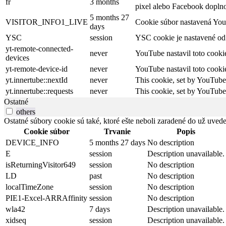
fr
3 months
pixel alebo Facebook doplnok
5 months 27
VISITOR_INFO1_LIVE
Cookie súbor nastavená YouT
days
YSC
session
YSC cookie je nastavené od 
yt-remote-connected-
never
YouTube nastavil toto cooki
devices
yt-remote-device-id
never
YouTube nastavil toto cooki
yt.innertube::nextId
never
This cookie, set by YouTube,
yt.innertube::requests
never
This cookie, set by YouTube,
Ostatné
others
Ostatné súbory cookie sú také, ktoré ešte neboli zaradené do už uvede
Cookie súbor
Trvanie
Popis
DEVICE_INFO
5 months 27 days
No description
E
session
Description unavailable.
isReturningVisitor649
session
No description
LD
past
No description
localTimeZone
session
No description
PIE1-Excel-ARRAffinity
session
No description
wla42
7 days
Description unavailable.
xidseq
session
Description unavailable.