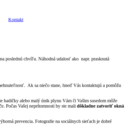
Kontakt
o na poslednú chvíľu. Náhodná udalosť ako napr. prasknutá
 nehnuteľnosť. Ak sa niečo stane, hneď Vás kontaktujú a pomôžu
utie hadičky alebo malý únik plynu Vám či Vašim susedom môže
ače. Počas Vašej neprítomnosti by ste mali
dôkladne zatvoriť okná
 výborná prevencia. Fotografie na sociálnych sieťach je dobré