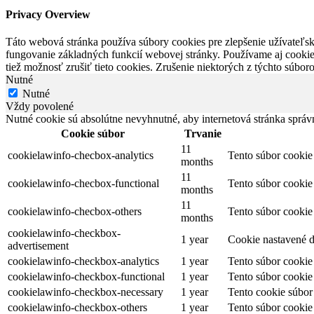
Privacy Overview
Táto webová stránka používa súbory cookies pre zlepšenie užívateľs
fungovanie základných funkcií webovej stránky. Používame aj cookies
tiež možnosť zrušiť tieto cookies. Zrušenie niektorých z týchto súb
Nutné
Nutné
Vždy povolené
Nutné cookie sú absolútne nevyhnutné, aby internetová stránka správ
Cookie súbor
Trvanie
11
cookielawinfo-checbox-analytics
Tento súbor cookie
months
11
cookielawinfo-checbox-functional
Tento súbor cookie
months
11
cookielawinfo-checbox-others
Tento súbor cookie
months
cookielawinfo-checkbox-
1 year
Cookie nastavené d
advertisement
cookielawinfo-checkbox-analytics
1 year
Tento súbor cookie
cookielawinfo-checkbox-functional
1 year
Tento súbor cookie
cookielawinfo-checkbox-necessary
1 year
Tento cookie súbor
cookielawinfo-checkbox-others
1 year
Tento súbor cookie