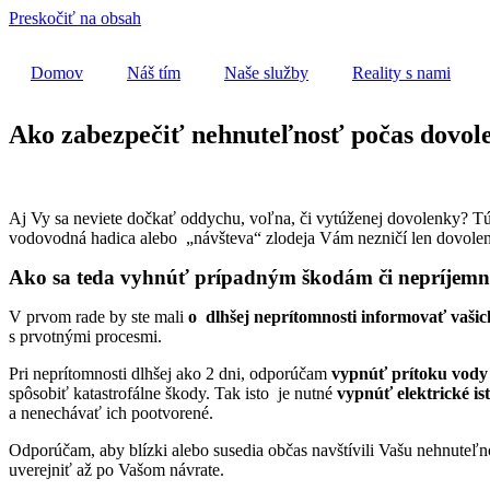
Preskočiť na obsah
Domov
Náš tím
Naše služby
Reality s nami
Ako zabezpečiť nehnuteľnosť počas dovol
Aj Vy sa neviete dočkať oddychu, voľna, či vytúženej dovolenky? Tú
vodovodná hadica alebo „návšteva“ zlodeja Vám nezničí len dovolen
Ako sa teda vyhnúť prípadným škodám či nepríjemnos
V prvom rade by ste mali
o dlhšej neprítomnosti
informovať vašic
s prvotnými procesmi.
Pri neprítomnosti dlhšej ako 2 dni, odporúčam
vypnúť prítoku vody
spôsobiť katastrofálne škody. Tak isto je nutné
vypnúť elektrické ist
a nenechávať ich pootvorené.
Odporúčam, aby blízki alebo susedia občas navštívili Vašu nehnuteľnosť
uverejniť až po Vašom návrate.