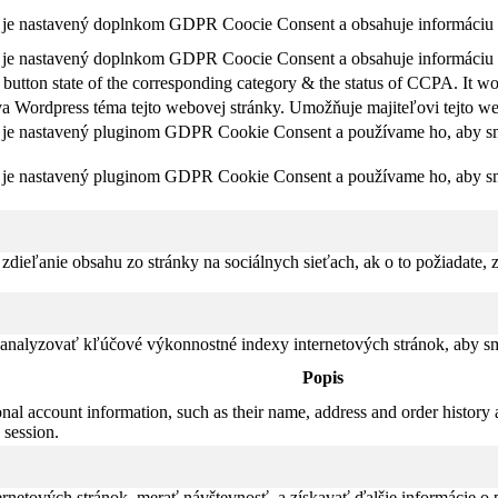
 je nastavený doplnkom GDPR Coocie Consent a obsahuje informáciu 
 je nastavený doplnkom GDPR Coocie Consent a obsahuje informáciu 
 button state of the corresponding category & the status of CCPA. It wo
va Wordpress téma tejto webovej stránky. Umožňuje majiteľovi tejto w
 je nastavený pluginom GDPR Cookie Consent a používame ho, aby sme v
 je nastavený pluginom GDPR Cookie Consent a používame ho, aby sme v
ieľanie obsahu zo stránky na sociálnych sieťach, ak o to požiadate, zb
alyzovať kľúčové výkonnostné indexy internetových stránok, aby sme m
Popis
nal account information, such as their name, address and order history a
s session.
rnetových stránok, merať návštevnosť, a získavať ďalšie informácie o