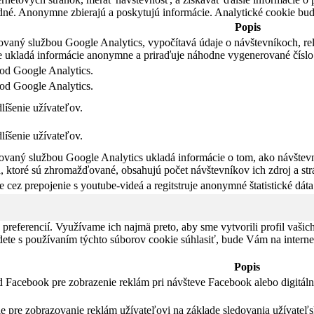
odné. Anonymne zbierajú a poskytujú informácie. Analytické cookie bud
Popis
ovaný službou Google Analytics, vypočítavá údaje o návštevníkoch, rel
 ukladá informácie anonymne a priraďuje náhodne vygenerované číslo
 od Google Analytics.
 od Google Analytics.
íšenie užívateľov.
íšenie užívateľov.
ovaný službou Google Analytics ukladá informácie o tom, ako návštevn
, ktoré sú zhromažďované, obsahujú počet návštevníkov ich zdroj a st
 cez prepojenie s youtube-videá a regitstruje anonymné štatistické dáta
preferencií. Využívame ich najmä preto, aby sme vytvorili profil vaš
udete s používaním týchto súborov cookie súhlasiť, bude Vám na inter
Popis
d Facebook pre zobrazenie reklám pri návšteve Facebook alebo digitáln
ie pre zobrazovanie reklám užívateľovi na základe sledovania užívateľs