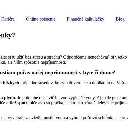
Kariéra
Online poistenie
Finančné kalkulačky
Blog
enky?
žite si ju užiť bez stresu a strachu? Odporúčame nenechávať si všetk
ku, ale Vám spôsobia nepríjemnosti.
tiam počas našej neprítomnosti v byte či dome?
h blízkych
, prípadne susedov, ktorým dôverujete a dohliadnu na Vašu
 a plynu
. Je potrebné odstaviť hlavné vypínače vody. Aj malé praskn
iče a tiež spotrebiče
ako sú práčka, elektrická rúra či televízne prijím
, vyvetrali, zasvietili, pustili vodu a vybrali poštovú schránku. Je to