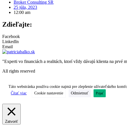
Broker Consulting SR
25 júla, 2023
12:00 am
Zdieľajte:
Facebook
LinkedIn
Email
"Experti vo financiách a realitách, ktorí vždy dávajú klienta na prvé m
All rights reserved
Táto webstránka používa cookie najmä pre zlepšenie užívateľského komfor
Čítať viac
Cookie nastavenie
Odmietnuť
Prijať
Zatvoriť