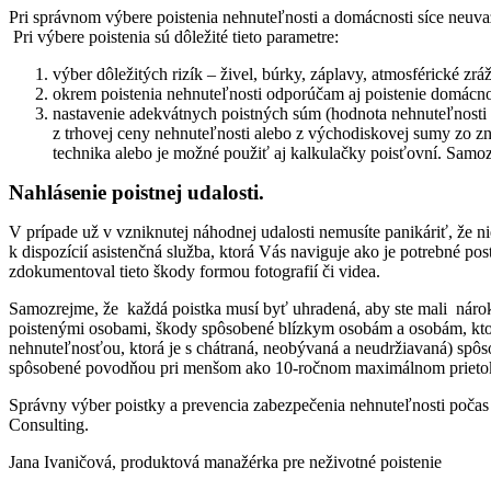
Pri správnom výbere poistenia nehnuteľnosti a domácnosti síce neuv
Pri výbere poistenia sú dôležité tieto parametre:
výber dôležitých rizík – živel, búrky, záplavy, atmosférické zrážk
okrem poistenia nehnuteľnosti odporúčam aj poistenie domácnos
nastavenie adekvátnych poistných súm (hodnota nehnuteľnosti c
z trhovej ceny nehnuteľnosti alebo z východiskovej sumy zo zn
technika alebo je možné použiť aj kalkulačky poisťovní. Sam
Nahlásenie poistnej udalosti.
V prípade už v vzniknutej náhodnej udalosti nemusíte panikáriť, že
k dispozícií asistenčná služba, ktorá Vás naviguje ako je potrebné po
zdokumentoval tieto škody formou fotografií či videa.
Samozrejme, že každá poistka musí byť uhradená, aby ste mali nárok 
poistenými osobami, škody spôsobené blízkym osobám a osobám, ktoré
nehnuteľnosťou, ktorá je s chátraná, neobývaná a neudržiavaná) spô
spôsobené povodňou pri menšom ako 10-ročnom maximálnom prietok
Správny výber poistky a prevencia zabezpečenia nehnuteľnosti počas n
Consulting.
Jana Ivaničová, produktová manažérka pre neživotné poistenie