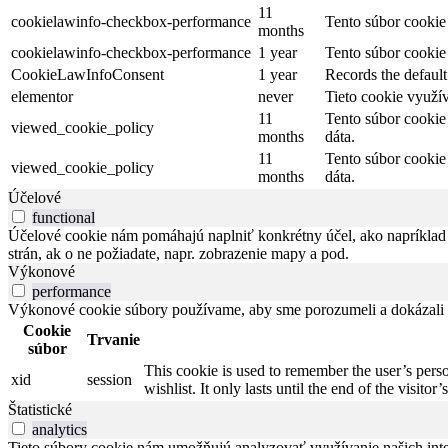
11
cookielawinfo-checkbox-performance
Tento súbor cookie
months
cookielawinfo-checkbox-performance
1 year
Tento súbor cookie
CookieLawInfoConsent
1 year
Records the default
elementor
never
Tieto cookie využí
11
Tento súbor cookie
viewed_cookie_policy
months
dáta.
11
Tento súbor cookie
viewed_cookie_policy
months
dáta.
Účelové
functional
Účelové cookie nám pomáhajú naplniť konkrétny účel, ako napríklad zd
strán, ak o ne požiadate, napr. zobrazenie mapy a pod.
Výkonové
performance
Výkonové cookie súbory používame, aby sme porozumeli a dokázali an
Cookie
Trvanie
súbor
This cookie is used to remember the user’s perso
xid
session
wishlist. It only lasts until the end of the visitor’
Štatistické
analytics
Tieto súbory cookie nám umožňujú analyzovať využívanie našich inte