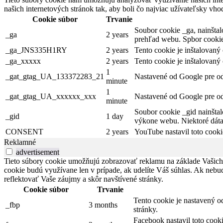
našich internetových stránok tak, aby boli čo najviac užívateľsky vh
Cookie súbor
Trvanie
Soubor cookie _ga, nainštal
_ga
2 years
prehľad webu. Spbor cookie
_ga_JNS335H1RY
2 years
Tento cookie je inštalovaný
_ga_xxxxx
2 years
Tento cookie je inštalovaný
1
_gat_gtag_UA_133372283_21
Nastavené od Google pre odl
minute
1
_gat_gtag_UA_xxxxxx_xxx
Nastavené od Google pre odl
minute
Soubor cookie _gid nainštal
_gid
1 day
výkone webu. Niektoré dáta
CONSENT
2 years
YouTube nastavil toto cookie
Reklamné
advertisement
Tieto súbory cookie umožňujú zobrazovať reklamu na základe Vašich 
cookie budú využívane len v prípade, ak udelíte Váš súhlas. Ak neb
reflektovať Vaše záujmy a skôr navštívené stránky.
Cookie súbor
Trvanie
Tento cookie je nastavený o
_fbp
3 months
stránky.
Facebook nastavil toto cook