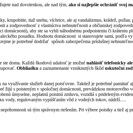
ažujete nad dovolenkou, ale nad tým,
ako si najlepšie ochrániť svoj
y, krupobitie, tiaž snehu, víchrice, ale aj vandalizmus, krádež, požiar, pá
ti a zodpovednosť z vlastníctva nehnuteľnosti a občianskej zodpovedn
i domácnosti), aby ste sa vyhli náhodnému podpoisteniu či kráteniu pl
aleckého posudku. Hodnotu domácnosti si stanovujete sami, podľa vybave
ozrejme je potrebné dodržať spôsob zabezpečenia príslušnej nehnuteľ
 nie ste doma. Každú škodovú udalosť je možné
nahlásiť telefonicky al
stupovať.
Obhliadku
a zaznamenanie vzniknutých škôd
uskutoční zo
na využívanie služieb danej poisťovne. Taktiež je potrebné pamätať a
 žijú s poisteným v spoločnej domácnosti, prevádzkou motorového voz
sobenú úmyselne, neplatnú poistnú zmluvu, vozidlá s prideleným evid
u vody, regulovaným vypúšťaním vôd z vodných tokov, nádrží….
eprítomnosti sú tým správnym riešením. Pri výbere poistky a tiež aj pr