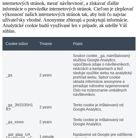
internetových stránok, merať návštevnosť, a získavať ďalšie
informácie o prevázdke internetových stránok. Cieľom je zlepšovať
výkonnosť našich internetových stránok tak, aby boli čo najviac
užívateľsky vhodné. Anonymne zbierajú a poskytujú informácie.
Analytické cookie budú využívané len v prípade, ak udelíte Váš
súhlas.
Cookie súbor
Trvanie
Popis
Soubor cookie _ga, nainštalovaný
službou Google Analytics,
vypočítavá údaje o návštevníkoch,
reláciách a kampaniach a tiež
sleduje využitie webu na analytický
_ga
2 years
prehľad webu. Spbor cookie
ukladá informácie anonymne a
priraďuje náhodne vygenerované
číslo na rozpoznanie unikátnych
návštevníkov.
_ga_JNS335H1
Tento cookie je inštalovaný od
2 years
RY
Google Analytics.
Tento cookie je inštalovaný od
_ga_xxxxx
2 years
Google Analytics.
_gat_gtag_UA_
Nastavené od Google pre odlíšenie
1 minute