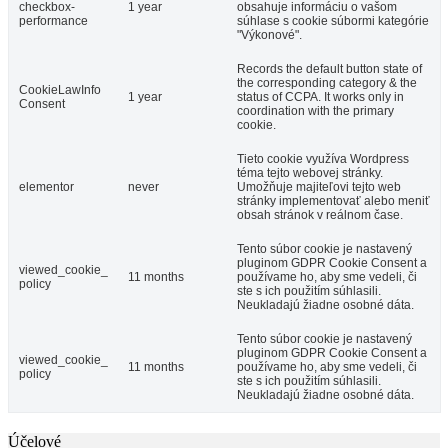
checkbox-
1 year
obsahuje informáciu o vašom
performance
súhlase s cookie súbormi kategórie
"Výkonové".
Records the default button state of
the corresponding category & the
CookieLawInfo
1 year
status of CCPA. It works only in
Consent
coordination with the primary
cookie.
Tieto cookie využíva Wordpress
téma tejto webovej stránky.
elementor
never
Umožňuje majiteľovi tejto web
stránky implementovať alebo meniť
obsah stránok v reálnom čase.
Tento súbor cookie je nastavený
pluginom GDPR Cookie Consent a
viewed_cookie_
11 months
používame ho, aby sme vedeli, či
policy
ste s ich použitím súhlasili.
Neukladajú žiadne osobné dáta.
Tento súbor cookie je nastavený
pluginom GDPR Cookie Consent a
viewed_cookie_
11 months
používame ho, aby sme vedeli, či
policy
ste s ich použitím súhlasili.
Neukladajú žiadne osobné dáta.
Účelové