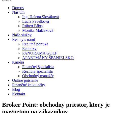
Domov
Náš tím
Ing. Helena Slováková
Lucia Pavelková
Róbert Fábry
Monika Malčeková
Naše služby
Reality s nami
Realitná ponuka
Ecoboxy
PANORAMA GOLF
APARTMÁNY ŠPANIELSKO
Kariéra
Finančný špecialista
Realitný špecialista
Obchodný manažér
Online poistenie
Finančné kalkulačky
Blog
Kontakt
Broker Point: obchodný priestor, ktorý je
magnetom na zákazníkov