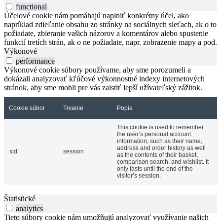
functional
Účelové cookie nám pomáhajú naplniť konkrétny účel, ako
napríklad zdieľanie obsahu zo stránky na sociálnych sieťach, ak o to
požiadate, zbieranie vašich názorov a komentárov alebo spustenie
funkcií tretích strán, ak o ne požiadate, napr. zobrazenie mapy a pod.
Výkonové
performance
Výkonové cookie súbory používame, aby sme porozumeli a
dokázali analyzovať kľúčové výkonnostné indexy internetových
stránok, aby sme mohli pre vás zaistiť lepší užívateľský zážitok.
Cookie súbor
Trvanie
Popis
This cookie is used to remember
the user’s personal account
information, such as their name,
address and order history as well
xid
session
as the contents of their basket,
comparison search, and wishlist. It
only lasts until the end of the
visitor’s session.
Štatistické
analytics
Tieto súbory cookie nám umožňujú analyzovať využívanie našich