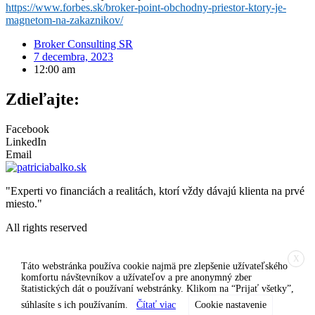
https://www.forbes.sk/broker-point-obchodny-priestor-ktory-je-
magnetom-na-zakaznikov/
Broker Consulting SR
7 decembra, 2023
12:00 am
Zdieľajte:
Facebook
LinkedIn
Email
"Experti vo financiách a realitách, ktorí vždy dávajú klienta na prvé
miesto."
All rights reserved
X
Táto webstránka používa cookie najmä pre zlepšenie užívateľského
komfortu návštevníkov a užívateľov a pre anonymný zber
štatistických dát o používaní webstránky. Klikom na “Prijať všetky”,
súhlasíte s ich používaním.
Čítať viac
Cookie nastavenie