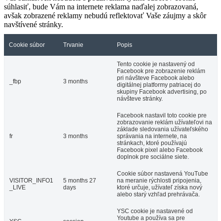
súhlasiť, bude Vám na internete reklama naďalej zobrazovaná,
avšak zobrazené reklamy nebudú reflektovať Vaše záujmy a skôr
navštívené stránky.
Cookie súbor
Trvanie
Popis
Tento cookie je nastavený od
Facebook pre zobrazenie reklám
pri návšteve Facebook alebo
_fbp
3 months
digitálnej platformy patriacej do
skupiny Facebook advertising, po
návšteve stránky.
Facebook nastavil toto cookie pre
zobrazovanie reklám užívateľovi na
základe sledovania užívateľského
fr
3 months
správania na internete, na
stránkach, ktoré používajú
Facebook pixel alebo Facebook
doplnok pre sociálne siete.
Cookie súbor nastavená YouTube
VISITOR_INFO1
5 months 27
na meranie rýchlosti pripojenia,
_LIVE
days
ktoré určuje, užívateľ získa nový
alebo starý vzhľad prehrávača.
YSC cookie je nastavené od
Youtube a používa sa pre