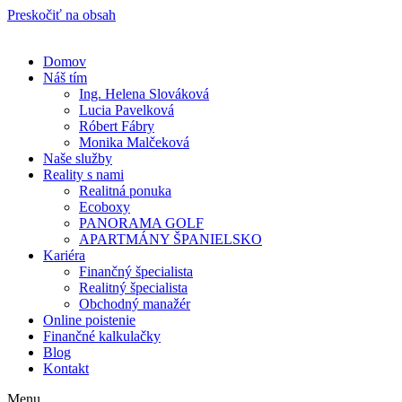
Preskočiť na obsah
Domov
Náš tím
Ing. Helena Slováková
Lucia Pavelková
Róbert Fábry
Monika Malčeková
Naše služby
Reality s nami
Realitná ponuka
Ecoboxy
PANORAMA GOLF
APARTMÁNY ŠPANIELSKO
Kariéra
Finančný špecialista
Realitný špecialista
Obchodný manažér
Online poistenie
Finančné kalkulačky
Blog
Kontakt
Menu