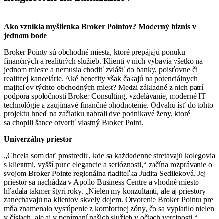
Ako vznikla myšlienka Broker Pointov?
Moderný biznis v
jednom bode
Broker Pointy sú obchodné miesta, ktoré prepájajú ponuku
finančných a realitných služieb. Klienti v nich vybavia všetko na
jednom mieste a nemusia chodiť zvlášť do banky, poisťovne či
realitnej kancelárie. Aké benefity však čakajú na potenciálnych
majiteľov týchto obchodných miest? Medzi základné z nich patrí
podpora spoločnosti Broker Consulting, vzdelávanie, moderné IT
technológie a zaujímavé finančné ohodnotenie. Odvahu ísť do tohto
projektu hneď na začiatku nabrali dve podnikavé ženy, ktoré
sa chopili šance otvoriť vlastný Broker Point.
Univerzálny priestor
„Chcela som dať prostrediu, kde sa každodenne stretávajú kolegovia
s klientmi, vyšší punc elegancie a serióznosti,“ začína rozprávanie o
svojom Broker Pointe regionálna riaditeľka Judita Sedileková. Jej
priestor sa nachádza v Apollo Business Centre a vhodné miesto
hľadala takmer štyri roky. „Nielen my konzultanti, ale aj priestory
zanechávajú na klientov skvelý dojem. Otvorenie Broker Pointu pre
mňa znamenalo vystúpenie z komfortnej zóny, čo sa vyplatilo nielen
v číslach, ale aj v ponímaní našich služieb v očiach verejnosti,“