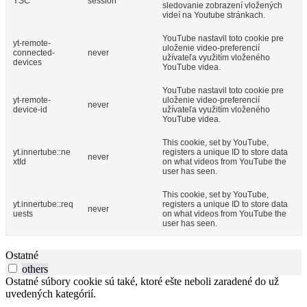
YSC
session
sledovanie zobrazení vložených
videí na Youtube stránkach.
YouTube nastavil toto cookie pre
yt-remote-
uloženie video-preferencií
connected-
never
užívateľa využitím vloženého
devices
YouTube videa.
YouTube nastavil toto cookie pre
yt-remote-
uloženie video-preferencií
never
device-id
užívateľa využitím vloženého
YouTube videa.
This cookie, set by YouTube,
yt.innertube::ne
registers a unique ID to store data
never
xtId
on what videos from YouTube the
user has seen.
This cookie, set by YouTube,
yt.innertube::req
registers a unique ID to store data
never
uests
on what videos from YouTube the
user has seen.
Ostatné
others
Ostatné súbory cookie sú také, ktoré ešte neboli zaradené do už
uvedených kategórií.