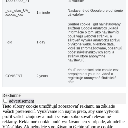
133372283_21
užívateľov.
_gat_gtag_UA_
Nastavené od Google pre odlíšenie
1 minute
xxxxxx_xxx
užívateľov.
Soubor cookie _gid nainštalovaný
službou Google Analytics ukladá
informácie o tom, ako návštevníci
používajú webovú stránku, a
zároveň vytvára analytickú správu
_gid
1 day
o výkone webu. Niektoré dáta,
ktoré sú zhromažďované, obsahujú
počet návštevníkov ich zdroj a
stránky, ktoré anonymne
navštevujú.
YouTube nastavil toto cookie cez
prepojenie s youtube-videá a
CONSENT
2 years
regitstruje anonymné štatistické
dáta.
Reklamné
advertisement
Tieto súbory cookie umožňujú zobrazovať reklamu na základe
Vašich preferencií. Využívame ich najmä preto, aby sme vytvorili
profil vašich záujmov a mohli sa vám zobrazovať relevantné
reklamy. Reklamné cookie budú využívane len v prípade, ak udelíte
Váš súhlas. Ak nebudete s používaním týchto súborov cookie