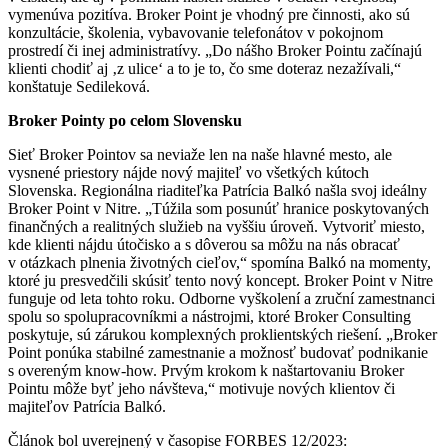
vymenúva pozitíva. Broker Point je vhodný pre činnosti, ako sú
konzultácie, školenia, vybavovanie telefonátov v pokojnom
prostredí či inej administratívy. „Do nášho Broker Pointu začínajú
klienti chodiť aj ‚z ulice‘ a to je to, čo sme doteraz nezažívali,“
konštatuje Sedileková.
Broker Pointy po celom Slovensku
Sieť Broker Pointov sa neviaže len na naše hlavné mesto, ale
vysnené priestory nájde nový majiteľ vo všetkých kútoch
Slovenska. Regionálna riaditeľka Patrícia Balkó našla svoj ideálny
Broker Point v Nitre. „Túžila som posunúť hranice poskytovaných
finančných a realitných služieb na vyššiu úroveň. Vytvoriť miesto,
kde klienti nájdu útočisko a s dôverou sa môžu na nás obracať
v otázkach plnenia životných cieľov,“ spomína Balkó na momenty,
ktoré ju presvedčili skúsiť tento nový koncept. Broker Point v Nitre
funguje od leta tohto roku. Odborne vyškolení a zruční zamestnanci
spolu so spolupracovníkmi a nástrojmi, ktoré Broker Consulting
poskytuje, sú zárukou komplexných proklientských riešení. „Broker
Point ponúka stabilné zamestnanie a možnosť budovať podnikanie
s overeným know-how. Prvým krokom k naštartovaniu Broker
Pointu môže byť jeho návšteva,“ motivuje nových klientov či
majiteľov Patrícia Balkó.
Článok bol uverejnený v časopise FORBES 12/2023: