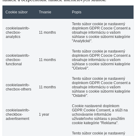
Cookie súbor
Trvanie
Popis
Tento súbor cookie je nastavený
cookielawinfo-
doplnkom GDPR Coocie Consent a
checbox-
11 months
obsahuje informáciu o vašom
analytics
súhlase s cookie súbormi kategórie
"Analytické".
Tento súbor cookie je nastavený
cookielawinfo-
doplnkom GDPR Coocie Consent a
checbox-
11 months
obsahuje informáciu o vašom
functional
súhlase s cookie súbormi kategórie
"Účelové".
Tento súbor cookie je nastavený
doplnkom GDPR Coocie Consent a
cookielawinfo-
11 months
obsahuje informáciu o vašom
checbox-others
súhlase s cookie súbormi kategórie
"Ostatné".
Cookie nastavené doplnkom
cookielawinfo-
GDPR Cookie Consent, a slúži na
checkbox-
1 year
uchovávanie informácie
advertisement
užívateľovho súhlasu s použitím
cookie kategórie "Reklama".
Tento súbor cookie je nastavený