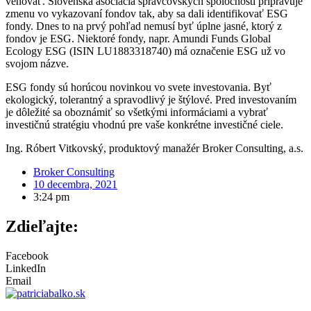
venovať. Slovenská asociácia správcovských spoločností pripravuje
zmenu vo vykazovaní fondov tak, aby sa dali identifikovať ESG
fondy. Dnes to na prvý pohľad nemusí byť úplne jasné, ktorý z
fondov je ESG. Niektoré fondy, napr. Amundi Funds Global
Ecology ESG (ISIN LU1883318740) má označenie ESG už vo
svojom názve.
ESG fondy sú horúcou novinkou vo svete investovania. Byť
ekologický, tolerantný a spravodlivý je štýlové. Pred investovaním
je dôležité sa oboznámiť so všetkými informáciami a vybrať
investičnú stratégiu vhodnú pre vaše konkrétne investičné ciele.
Ing. Róbert Vitkovský, produktový manažér Broker Consulting, a.s.
Broker Consulting
10 decembra, 2021
3:24 pm
Zdieľajte:
Facebook
LinkedIn
Email