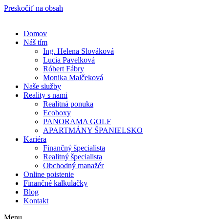
Preskočiť na obsah
Domov
Náš tím
Ing. Helena Slováková
Lucia Pavelková
Róbert Fábry
Monika Malčeková
Naše služby
Reality s nami
Realitná ponuka
Ecoboxy
PANORAMA GOLF
APARTMÁNY ŠPANIELSKO
Kariéra
Finančný špecialista
Realitný špecialista
Obchodný manažér
Online poistenie
Finančné kalkulačky
Blog
Kontakt
Menu