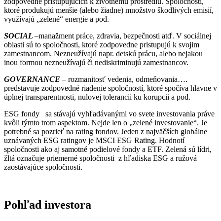
zodpovedne pristupujúcich k životnému prostrediu. Spoločností,
ktoré produkujú menšie (alebo žiadne) množstvo škodlivých emisií,
využívajú „zelené“ energie a pod.
SOCIAL
–manažment práce, zdravia, bezpečnosti atď. V sociálnej
oblasti sú to spoločnosti, ktoré zodpovedne pristupujú k svojim
zamestnancom. Nezneužívajú napr. detskú prácu, alebo nejakou
inou formou nezneužívajú či nediskriminujú zamestnancov.
GOVERNANCE
– rozmanitosť vedenia, odmeňovania….
predstavuje zodpovedné riadenie spoločností, ktoré spočíva hlavne v
úplnej transparentnosti, nulovej tolerancii ku korupcii a pod.
ESG fondy sa stávajú vyhľadávanými vo svete investovania práve
kvôli týmto trom aspektom. Nejde len o „zelené investovanie“. Je
potrebné sa pozrieť na rating fondov. Jeden z najväčších globálne
uznávaných ESG ratingov je MSCI ESG Rating. Hodnotí
spoločnosti ako aj samotné podielové fondy a ETF. Zelená sú lídri,
žltá označuje priemerné spoločnosti z hľadiska ESG a ružová
zaostávajúce spoločnosti.
Pohľad investora