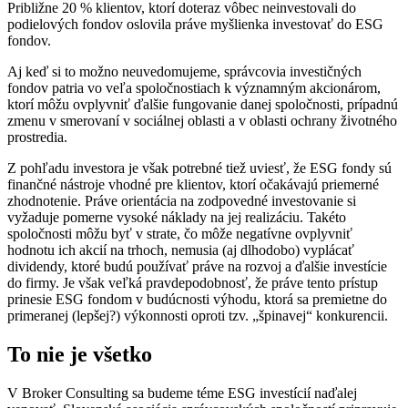
Približne 20 % klientov, ktorí doteraz vôbec neinvestovali do
podielových fondov oslovila práve myšlienka investovať do ESG
fondov.
Aj keď si to možno neuvedomujeme, správcovia investičných
fondov patria vo veľa spoločnostiach k významným akcionárom,
ktorí môžu ovplyvniť ďalšie fungovanie danej spoločnosti, prípadnú
zmenu v smerovaní v sociálnej oblasti a v oblasti ochrany životného
prostredia.
Z pohľadu investora je však potrebné tiež uviesť, že ESG fondy sú
finančné nástroje vhodné pre klientov, ktorí očakávajú priemerné
zhodnotenie. Práve orientácia na zodpovedné investovanie si
vyžaduje pomerne vysoké náklady na jej realizáciu. Takéto
spoločnosti môžu byť v strate, čo môže negatívne ovplyvniť
hodnotu ich akcií na trhoch, nemusia (aj dlhodobo) vyplácať
dividendy, ktoré budú používať práve na rozvoj a ďalšie investície
do firmy. Je však veľká pravdepodobnosť, že práve tento prístup
prinesie ESG fondom v budúcnosti výhodu, ktorá sa premietne do
primeranej (lepšej?) výkonnosti oproti tzv. „špinavej“ konkurencii.
To nie je všetko
V Broker Consulting sa budeme téme ESG investícií naďalej