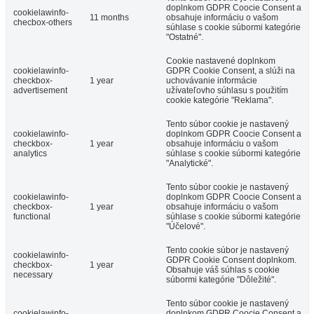
doplnkom GDPR Coocie Consent a
cookielawinfo-
11 months
obsahuje informáciu o vašom
checbox-others
súhlase s cookie súbormi kategórie
"Ostatné".
Cookie nastavené doplnkom
cookielawinfo-
GDPR Cookie Consent, a slúži na
checkbox-
1 year
uchovávanie informácie
advertisement
užívateľovho súhlasu s použitím
cookie kategórie "Reklama".
Tento súbor cookie je nastavený
cookielawinfo-
doplnkom GDPR Coocie Consent a
checkbox-
1 year
obsahuje informáciu o vašom
analytics
súhlase s cookie súbormi kategórie
"Analytické".
Tento súbor cookie je nastavený
cookielawinfo-
doplnkom GDPR Coocie Consent a
checkbox-
1 year
obsahuje informáciu o vašom
functional
súhlase s cookie súbormi kategórie
"Účelové".
Tento cookie súbor je nastavený
cookielawinfo-
GDPR Cookie Consent doplnkom.
checkbox-
1 year
Obsahuje váš súhlas s cookie
necessary
súbormi kategórie "Dôležité".
Tento súbor cookie je nastavený
cookielawinfo-
doplnkom GDPR Coocie Consent a